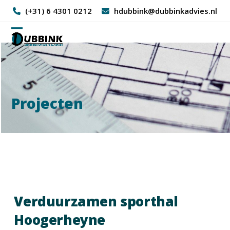
Skip
(+31) 6 4301 0212
hdubbink@dubbinkadvies.nl
to
content
Open
Close
mobile
mobile
menu
menu
Projecten
Verduurzamen sporthal
Hoogerheyne